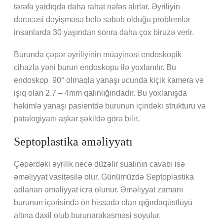
tərəfə yatdıqda daha rahat nəfəs alırlar. Əyriliyin
dərəcəsi dəyişməsə belə səbəb olduğu problemlər
insanlarda 30 yaşından sonra daha çox biruzə verir.
Burunda çəpər əyriliyinin müayinəsi endoskopik
cihazla yəni burun endoskopu ilə yoxlanılır. Bu
endoskop 90° olmaqla yanaşı ucunda kiçik kamera və
işıq olan 2.7 – 4mm qalınlığındadır. Bu yoxlanışda
həkimlə yanaşı pasientdə burunun içindəki strukturu və
patalogiyanı aşkar şəkildə görə bilir.
Septoplastika əməliyyatı
Çəpərdəki əyrilik necə düzəlir sualının cavabı isə
əməliyyat vasitəsilə olur. Günümüzdə Septoplastika
adlanan əməliyyat icra olunur. Əməliyyat zamanı
burunun içərisində ön hissədə olan qığırdaqüstlüyü
altına daxil olub burunarakəsməsi soyulur.