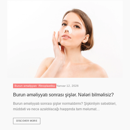
Burun əməliyyatı
,
Rinoplastika
Yanvar 12, 2026
Burun əməliyyatı sonrası şişlər. Nələri bilməlisiz?
Burun əməliyyatı sonrası şişlər normaldırmı? Şişkinliyin səbəbləri,
müddəti və necə azaldılacağı haqqında tam məlumat…
DISCOVER MORE