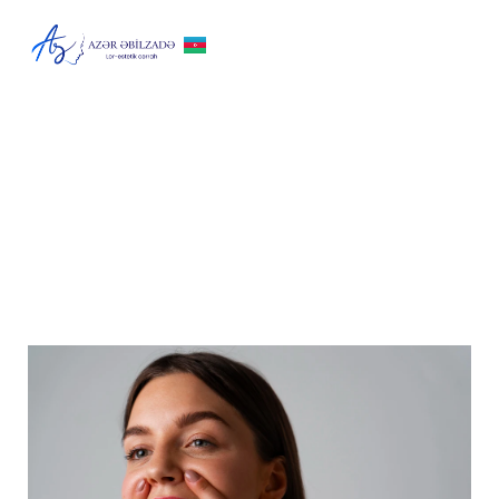
Septoplastika
əməliyyatı