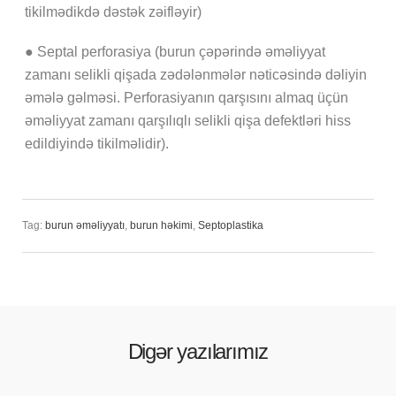
tikilmədikdə dəstək zəifləyir)
●
Septal perforasiya (burun çəpərində əməliyyat
zamanı selikli qişada zədələnmələr nəticəsində dəliyin
əmələ gəlməsi. Perforasiyanın qarşısını almaq üçün
əməliyyat zamanı qarşılıqlı selikli qişa defektləri hiss
edildiyində tikilməlidir).
Tag:
burun əməliyyatı
,
burun həkimi
,
Septoplastika
Digər yazılarımız