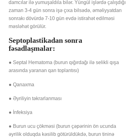
damcılar ilə yumuşaldıla bilər. Yüngül işlərdə çalışdığı
zaman 3-4 gün sonra işə çıxa bilsədə, əməliyyatdan
sonrakı dövürdə 7-10 gün evdə istirahət edilməsi
məsləhət görülür.
Septoplastikadan sonra
fəsadlaşmalar:
●
Septal Hematoma (burun qığırdağı ilə selikli qışa
arasında yaranan qan toplantısı)
●
Qanaxma
●
Əyriliyin təkrarlanması
●
İnfeksiya
●
Burun ucu çökməsi (burun çəpərinin ön ucunda
əyrilik olduqda kəsilib götürüldükdə, burun tininə