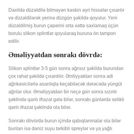
Daxildə düzəldilə bilməyən kəskin əyri hissələr çıxarılır
və düzəldilərək yerinə düzgün şəkildə qoyulur. Yeni
düzəldilmiş burun çəpərini orta xəttə saxlamaq üçün
borulu slikon splintlər qoyularaq buruna ön tampon
edilir.
Əməliyyatdan sonrakı dövrdə:
Slikon splintlər 3-5 gün sonra ağrısız şəkildə burundan
çox rahat şəkildə çıxardılır. Əmliyyatdan sonra adi
ağrıkəsicilərlə asanlıqla keçəbiləcək dərəcədə yüngül
ağrılar olur. Əməliyyatdan bir neçə gün sonra sızıntı
şəklində qanlı ifrazat gələ bilər, sonrakı günlərdə selikli
qanlı ifrazat şəklində ola bilər.
Sonrakı dövürdə burun içində qabıqlanmalar ola bilər
bunları isə dəniz suyu tərkibli spreylər və ya yağlı