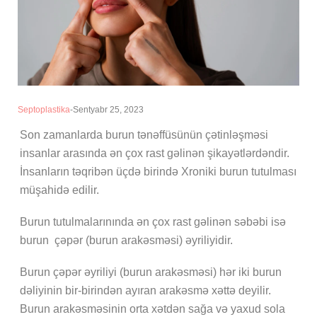
Septoplastika
Sentyabr 25, 2023
Son zamanlarda burun tənəffüsünün çətinləşməsi
insanlar arasında ən çox rast gəlinən şikayətlərdəndir.
İnsanların təqribən üçdə birində Xroniki burun tutulması
müşahidə edilir.
Burun tutulmalarınında ən çox rast gəlinən səbəbi isə
burun çəpər (burun arakəsməsi) əyriliyidir.
Burun çəpər əyriliyi (burun arakəsməsi) hər iki burun
dəliyinin bir-birindən ayıran arakəsmə xəttə deyilir.
Burun arakəsməsinin orta xətdən sağa və yaxud sola