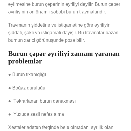
əyilməsinə burun çəpərinin əyriliyi deyilir. Burun çəpər
əyriliyinin ən önəmli səbəbi burun travmalarıdır.
Travmanın şiddətinə və istiqamətinə görə əyriliyin
şiddəti, şəkli və istiqaməti dəyişir. Bu travmalar bəzən
burnun xarici görünüşündə poza bilir.
Burun çəpər əyriliyi zamanı yaranan
problemlər
● Burun tıxanıqlığı
● Boğaz quruluğu
● Təkrarlanan burun qanaxması
● Yuxuda səsli nəfəs alma
Xəstələr adətən fərqində belə olmadan əyrilik olan