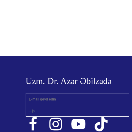
Açıq rinoplastika nə zaman edilir?
Uzm. Dr. Azər Əbilzadə