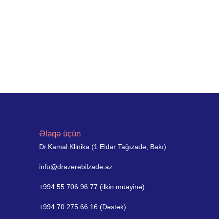
Əlaqə üçün
Dr.Kamal Klinika (1 Eldar Tağızadə, Bakı)
info@drazerebilzade.az
+994 55 706 96 77 (ilkin müayinə)
+994 70 275 66 16 (Dəstək)