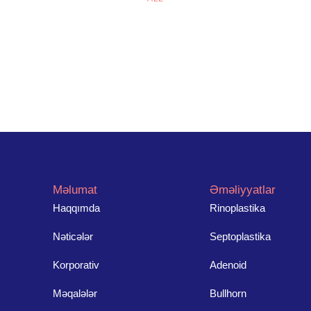
Məlumat
Əməliyyatlar
Haqqımda
Rinoplastika
Nəticələr
Septoplastika
Korporativ
Adenoid
Məqalələr
Bullhorn