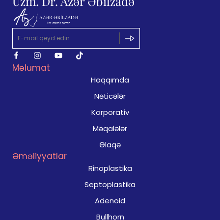
Uzm. Dr. Azər Əbilzadə
Məlumat
Haqqımda
Nəticələr
Korporativ
Məqalələr
Əlaqə
Əməliyyatlar
Rinoplastika
Septoplastika
Adenoid
Bullhorn